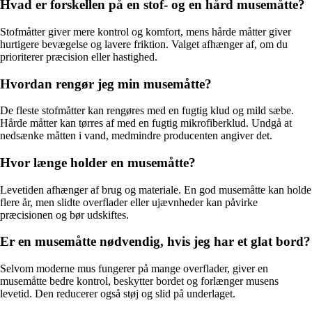
Hvad er forskellen på en stof- og en hård musemåtte?
Stofmåtter giver mere kontrol og komfort, mens hårde måtter giver
hurtigere bevægelse og lavere friktion. Valget afhænger af, om du
prioriterer præcision eller hastighed.
Hvordan rengør jeg min musemåtte?
De fleste stofmåtter kan rengøres med en fugtig klud og mild sæbe.
Hårde måtter kan tørres af med en fugtig mikrofiberklud. Undgå at
nedsænke måtten i vand, medmindre producenten angiver det.
Hvor længe holder en musemåtte?
Levetiden afhænger af brug og materiale. En god musemåtte kan holde
flere år, men slidte overflader eller ujævnheder kan påvirke
præcisionen og bør udskiftes.
Er en musemåtte nødvendig, hvis jeg har et glat bord?
Selvom moderne mus fungerer på mange overflader, giver en
musemåtte bedre kontrol, beskytter bordet og forlænger musens
levetid. Den reducerer også støj og slid på underlaget.