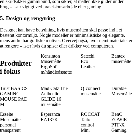
en skridsikker gummibund, som sikrer, at måtten ikke glider under
brug – især vigtigt ved præcisionsarbejde eller gaming.
5. Design og rengøring
Designet kan have betydning, hvis musemåtten skal passe ind i et
bestemt kontormiljø. Nogle modeller er minimalistiske og elegante,
mens andre har grafiske motiver. Overvej også, hvor nemt materialet er
at rengøre – især hvis du spiser eller drikker ved computeren.
Kensinton
Satechi
Bantex
Musemåtte
Eco-
musemåtte
Produkter
ErgoSoft
Leather
i fokus
m/håndledsstøtte
Trust BASICS
Mad Catz The
Q-connect
Durable
GAMING
Authentic
musemåtte
Musemåtte
MOUSE PAD
GLIDE 16
M
musemåtte
Esselte
Esperanza
ROCCAT
BenQ
Musemåtte
EA137K
Taito
ZOWIE
personal
control
PTF-X
transparent
Mini
Gaming