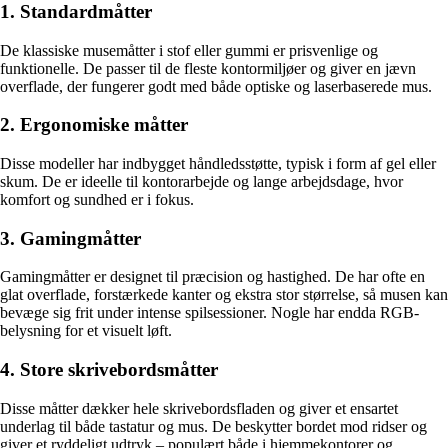
1. Standardmåtter
De klassiske musemåtter i stof eller gummi er prisvenlige og
funktionelle. De passer til de fleste kontormiljøer og giver en jævn
overflade, der fungerer godt med både optiske og laserbaserede mus.
2. Ergonomiske måtter
Disse modeller har indbygget håndledsstøtte, typisk i form af gel eller
skum. De er ideelle til kontorarbejde og lange arbejdsdage, hvor
komfort og sundhed er i fokus.
3. Gamingmåtter
Gamingmåtter er designet til præcision og hastighed. De har ofte en
glat overflade, forstærkede kanter og ekstra stor størrelse, så musen kan
bevæge sig frit under intense spilsessioner. Nogle har endda RGB-
belysning for et visuelt løft.
4. Store skrivebordsmåtter
Disse måtter dækker hele skrivebordsfladen og giver et ensartet
underlag til både tastatur og mus. De beskytter bordet mod ridser og
giver et ryddeligt udtryk – populært både i hjemmekontorer og