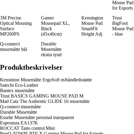
Mouse Pad
for Esports
3M Precise
Gamer
Kensington
Trust
Optical Mousing
Mousepad XL,
Mouse Pad
BigFoot
Surface
Black
SmartFit
Mouse Pad
MP200PS
(45x40cm)
Height Adj
- blue
Q-connect
Durable
musemåtte blå
Musemåtte
ekstra tynd
Produktbeskrivelser
Kensinton Musemåtte ErgoSoft m/håndledsstøtte
Satechi Eco-Leather
Bantex musemåtte
Trust BASICS GAMING MOUSE PAD M
Mad Catz The Authentic GLIDE 16 musemåtte
Q-connect musemåtte
Durable Musemåtte
Esselte Musemåtte personal transparent
Esperanza EA137K
ROCCAT Taito control Mini
BenQ ZOWIE PTF-X Gaming Mouse Pad for Esports