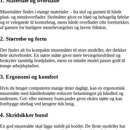
1. Materiale og overflade
Musemåtter findes i mange materialer – fra stof og gummi til hårde
plast- og metaloverflader. Stofmåtter giver en blød og behagelig følelse
og er velegnede til kontorbrug, mens hårde overflader ofte foretrækkes
af gamere for hurtigere musebevægelser og lavere friktion.
2. Størrelse og form
Der findes alt fra kompakte musemåtter til store modeller, der dækker
hele skrivebordet. En større måtte giver mere bevægelsesfrihed og
beskytter samtidig bordpladen, mens en mindre model passer godt til
trange arbejdspladser.
3. Ergonomi og komfort
Hvis du bruger computeren mange timer dagligt, kan en ergonomisk
musemåtte med håndledsstøtte reducere belastningen på håndled og
underarm. Gel- eller memory foam-puder giver ekstra støtte og kan
forebygge ubehag ved længere tids brug.
4. Skridsikker bund
En god musemåtte skal ligge stabilt på bordet. De fleste modeller har