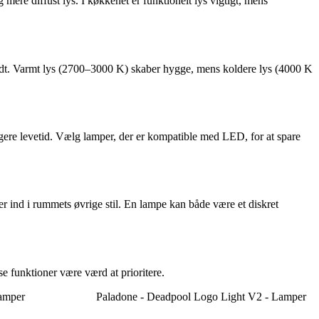
mere diffust lys. I køkkenet er funktionelt lys vigtigt, mens
r koldt. Varmt lys (2700–3000 K) skaber hygge, mens koldere lys (4000 K
gere levetid. Vælg lamper, der er kompatible med LED, for at spare
ser ind i rummets øvrige stil. En lampe kan både være et diskret
e funktioner være værd at prioritere.
Lamper
Paladone - Deadpool Logo Light V2 - Lamper