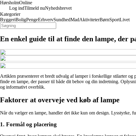
Hørsholm
Online
Log ind
Tilmeld nu
Nyhedsbrevet
Kategorier
Byggeri
Bolig
Penge
Erhverv
Sundhed
Mad
Aktiviteter
Børn
Sport
Livet
En enkel guide til at finde den lampe, der pa
Artiklen præsenterer et bredt udvalg af lamper i forskellige stilarter og
finde en lampe, der passer til både dit behov og din indretning. Oplysn
og informativt overblik.
Faktorer at overveje ved køb af lampe
Når du vælger en lampe, handler det ikke kun om design. Lysstyrke, funkti
1. Formål og placering