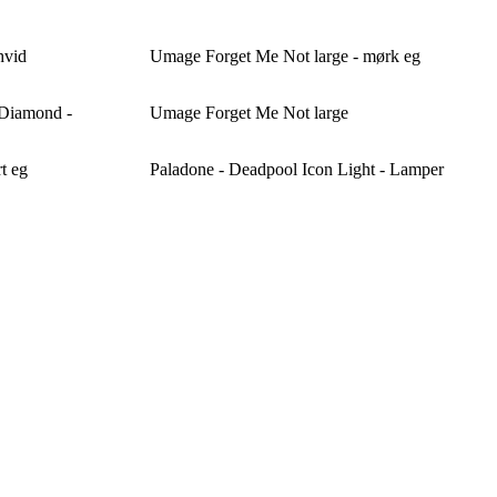
hvid
Umage Forget Me Not large - mørk eg
 Diamond -
Umage Forget Me Not large
t eg
Paladone - Deadpool Icon Light - Lamper