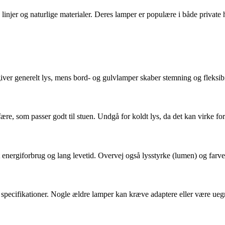
njer og naturlige materialer. Deres lamper er populære i både private 
er generelt lys, mens bord- og gulvlamper skaber stemning og fleksibilit
, som passer godt til stuen. Undgå for koldt lys, da det kan virke for
ergiforbrug og lang levetid. Overvej også lysstyrke (lumen) og farvete
ns specifikationer. Nogle ældre lamper kan kræve adaptere eller være ue