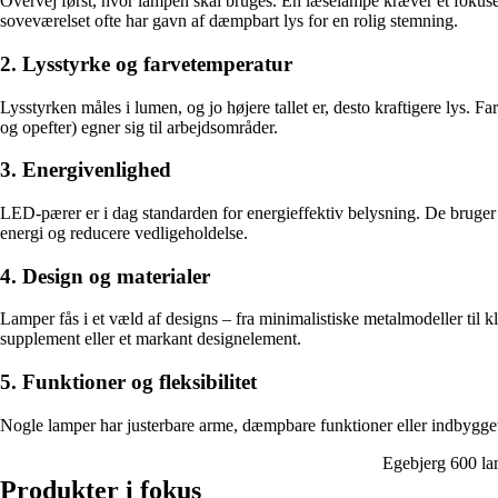
Overvej først, hvor lampen skal bruges. En læselampe kræver et fokusere
soveværelset ofte har gavn af dæmpbart lys for en rolig stemning.
2. Lysstyrke og farvetemperatur
Lysstyrken måles i lumen, og jo højere tallet er, desto kraftigere lys.
og opefter) egner sig til arbejdsområder.
3. Energivenlighed
LED-pærer er i dag standarden for energieffektiv belysning. De bruger
energi og reducere vedligeholdelse.
4. Design og materialer
Lamper fås i et væld af designs – fra minimalistiske metalmodeller til k
supplement eller et markant designelement.
5. Funktioner og fleksibilitet
Nogle lamper har justerbare arme, dæmpbare funktioner eller indbygget s
Egebjerg 600 l
Produkter i fokus