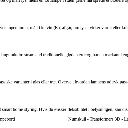
t og klart lys, mens en loftlampe i stuen gerne må sprede et blødere og 
 Farvetemperaturen, målt i kelvin (K), afgør, om lyset virker varmt elle
 langt mindre strøm end traditionelle glødepærer og har en markant læn
lassiske varianter i glas eller træ. Overvej, hvordan lampens udtryk pas
mart home-styring. Hvis du ønsker fleksibilitet i belysningen, kan diss
ampebord
Numskull - Transformers 3D - 