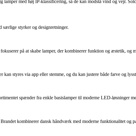
mper med høj IP-klassificering, så de kan modstå vind og vejr. Solcell
d særlige styrker og designretninger.
 fokuserer på at skabe lamper, der kombinerer funktion og æstetik, og m
 kan styres via app eller stemme, og du kan justere både farve og lysst
 Sortimentet spænder fra enkle basislamper til moderne LED-løsninger m
 Brandet kombinerer dansk håndværk med moderne funktionalitet og pass